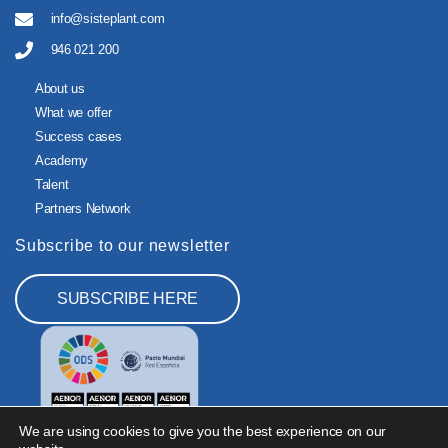
info@sisteplant.com
946 021 200
About us
What we offer
Success cases
Academy
Talent
Partners Network
Subscribe to our newsletter
SUBSCRIBE HERE
We are using cookies to give you the best experience on our