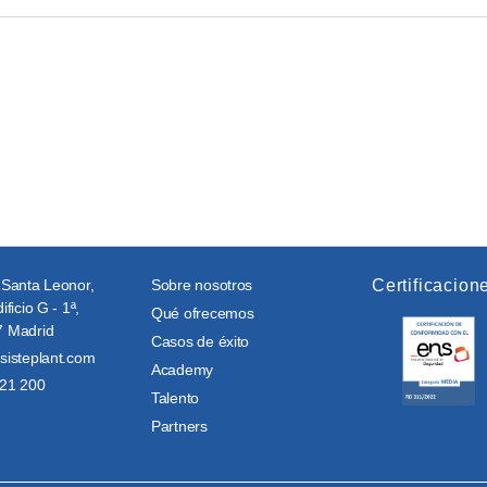
 Santa Leonor,
Sobre nosotros
Certificacion
ificio G - 1ª,
Qué ofrecemos
 Madrid
Casos de éxito
sisteplant.com
Academy
21 200
Talento
Partners