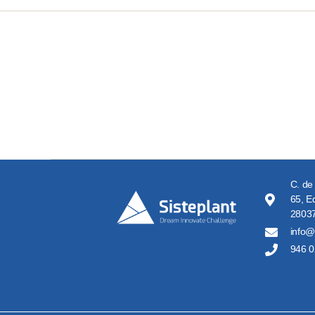
C. de
65, Ed
28037
info@
946 0