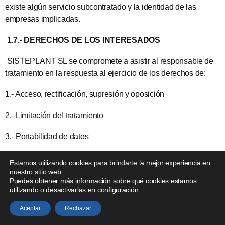
existe algún servicio subcontratado y la identidad de las
empresas implicadas.
1.7.- DERECHOS DE LOS INTERESADOS
SISTEPLANT SL se compromete a asistir al responsable de
tratamiento en la respuesta al ejercicio de los derechos de:
1.- Acceso, rectificación, supresión y oposición
2.- Limitación del tratamiento
3.- Portabilidad de datos
4.- No ser objeto de decisiones individualizadas
Estamos utilizando cookies para brindarte la mejor experiencia en
automatizadas (incluida la elaboración de perfiles)
nuestro sitio web.
Puedes obtener más información sobre qué cookies estamos
utilizando o desactivarlas en
configuración
.
Cuando las personas afectadas ejerzan los derechos de
acceso, rectificación, supresión y oposición, limitación del
Aceptar
Rechazar
tratamiento, portabilidad de datos y a no ser objeto de