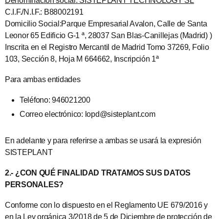
Denominación social: SISTEPLANT TECHNOLOGY SL
C.I.F./N.I.F.: B88002191
Domicilio Social:Parque Empresarial Avalon, Calle de Santa
Leonor 65 Edificio G-1 ª, 28037 San Blas-Canillejas (Madrid) )
Inscrita en el Registro Mercantil de Madrid Tomo 37269, Folio
103, Sección 8, Hoja M 664662, Inscripción 1ª
Para ambas entidades
Teléfono: 946021200
Correo electrónico: lopd@sisteplant.com
En adelante y para referirse a ambas se usará la expresión
SISTEPLANT
2.- ¿CON QUÉ FINALIDAD TRATAMOS SUS DATOS
PERSONALES?
Conforme con lo dispuesto en el Reglamento UE 679/2016 y
en la Ley orgánica 3/2018 de 5 de Diciembre de protección de