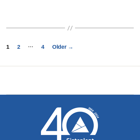
…
1
2
4
Older
→