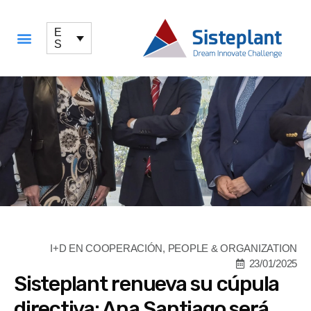
E
S
QUÉ OFRECEMOS
I+D EN COOPERACIÓN
,
PEOPLE & ORGANIZATION
23/01/2025
Sisteplant renueva su cúpula
directiva: Ana Santiago será