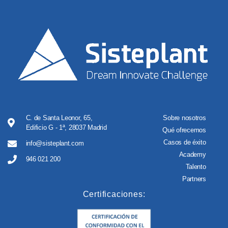
C. de Santa Leonor, 65,
Sobre nosotros
Edificio G - 1ª, 28037 Madrid
Qué ofrecemos
Casos de éxito
info@sisteplant.com
Academy
946 021 200
Talento
Partners
Certificaciones: