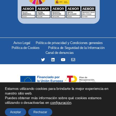
Aviso Legal
Política de privacidad y Condiciones generales
Política de Cookies
Política de Seguridad de la Información
Canal de denuncias
Estamos utilizando cookies para brindarte la mejor experiencia en
Se ha recibido un incentivo del organismo Red.es por importe
nuestro sitio web.
Puedes obtener más información sobre qué cookies estamos
de 25.000 € financiado por la Unión Europea –
utilizando o desactivarlas en
configuración
.
NextGenerationEU para proyectos de implantación de
soluciones tecnológicas.
Aceptar
Rechazar