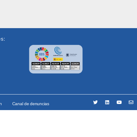
es:
ón
Canal de denuncias