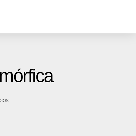
omórfica
DIOS