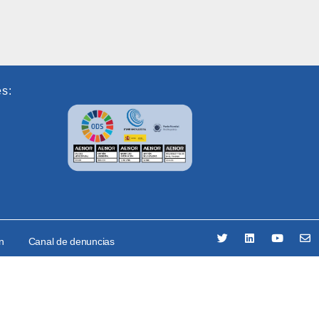
es:
ón
Canal de denuncias