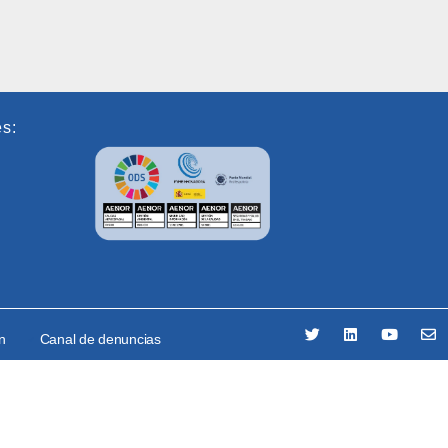
es:
ón
Canal de denuncias