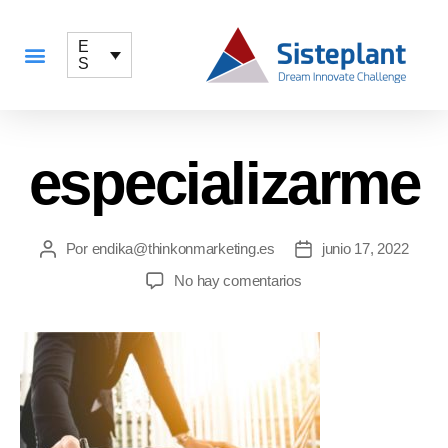
E
S
QUÉ OFRECEMOS
especializarme
Por
endika@thinkonmarketing.es
junio 17, 2022
No hay comentarios