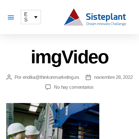
E
S
QUÉ OFRECEMOS
imgVideo
Por
endika@thinkonmarketing.es
noviembre 28, 2022
No hay comentarios