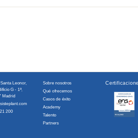
 Santa Leonor,
Sobre nosotros
Certificacion
ificio G - 1ª,
Qué ofrecemos
 Madrid
Casos de éxito
sisteplant.com
Academy
21 200
Talento
Partners