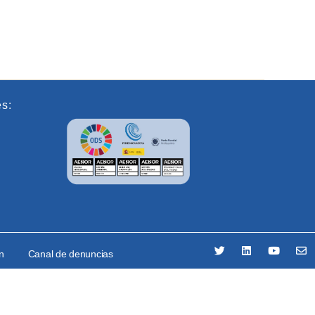
es:
ón
Canal de denuncias