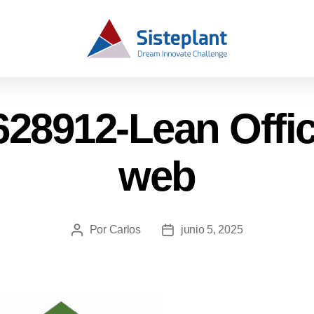
28912-Lean Offic
web
Por
Carlos
junio 5, 2025