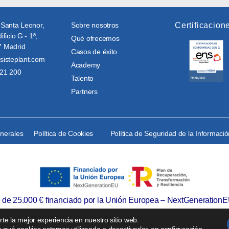
 Santa Leonor,
Sobre nosotros
Certificacion
ificio G - 1ª,
Qué ofrecemos
 Madrid
Casos de éxito
sisteplant.com
Academy
21 200
Talento
Partners
enerales
Política de Cookies
Política de Seguridad de la Informaci
e de 25.000 € financiado por la Unión Europea – NextGenerationE
te la mejor experiencia en nuestro sitio web.