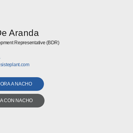
e Aranda
opment Representative (BDR)
1
isteplant.com
HORA A NACHO
A CON NACHO