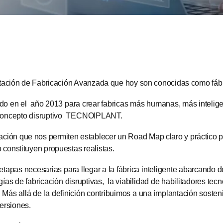
lantación de Fabricación Avanzada que hoy son conocidas como fábr
bido en el año 2013 para crear fabricas más humanas, más intelig
 concepto disruptivo TECNOIPLANT.
ación que nos permiten establecer un Road Map claro y práctico 
 constituyen propuestas realistas.
 etapas necesarias para llegar a la fábrica inteligente abarcando 
as de fabricación disruptivas, la viabilidad de habilitadores tec
s. Más allá de la definición contribuimos a una implantación soste
versiones.