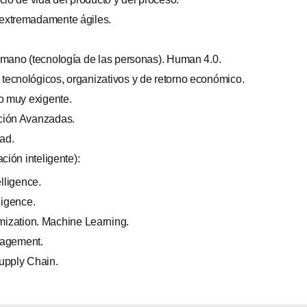
extremadamente ágiles.
umano (tecnología de las personas). Human 4.0.
ecnológicos, organizativos y de retorno económico.
io muy exigente.
ción Avanzadas.
dad.
ción inteligente):
lligence.
ligence.
mization. Machine Learning.
agement.
upply Chain.