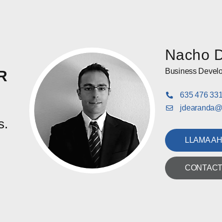
Nacho D
Business Devel
R
635 476 33
jdearanda@s
s.
LLAMA A
CONTACT