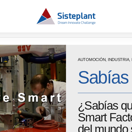
 AUTOMOCIÓN DEL MUNDO SE CREÓ EN EL PAÍS VASCO?
AUTOMOCIÓN
,
INDUSTRIA
,
Sabías 
¿Sabías qu
Smart Fact
del mundo s