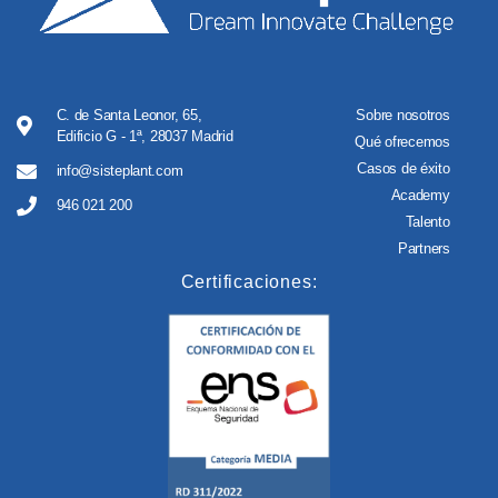
C. de Santa Leonor, 65,
Sobre nosotros
Edificio G - 1ª, 28037 Madrid
Qué ofrecemos
Casos de éxito
info@sisteplant.com
Academy
946 021 200
Talento
Partners
Certificaciones: