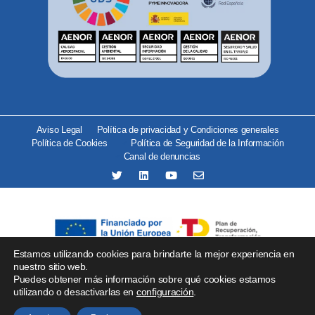
Aviso Legal
Política de privacidad y Condiciones generales
Política de Cookies
Política de Seguridad de la Información
Canal de denuncias
Estamos utilizando cookies para brindarte la mejor experiencia en
Se ha recibido un incentivo del organismo Red.es por importe
nuestro sitio web.
Puedes obtener más información sobre qué cookies estamos
de 25.000 € financiado por la Unión Europea –
utilizando o desactivarlas en
configuración
.
NextGenerationEU para proyectos de implantación de