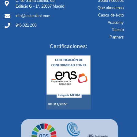
C. de Santa Leonor, 65,
Sobre nosotros
Edificio G - 1ª, 28037 Madrid
Qué ofrecemos
Casos de éxito
info@sisteplant.com
Academy
946 021 200
Talento
Partners
Certificaciones: