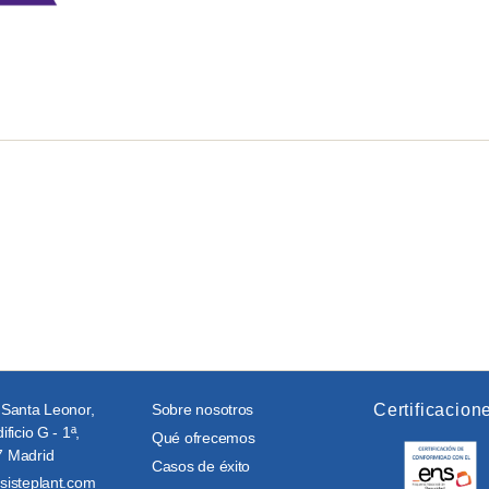
 Santa Leonor,
Sobre nosotros
Certificacion
ificio G - 1ª,
Qué ofrecemos
 Madrid
Casos de éxito
sisteplant.com