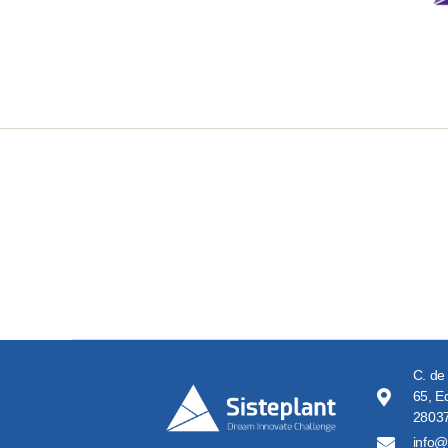
C. de
65, Ed
28037
info@