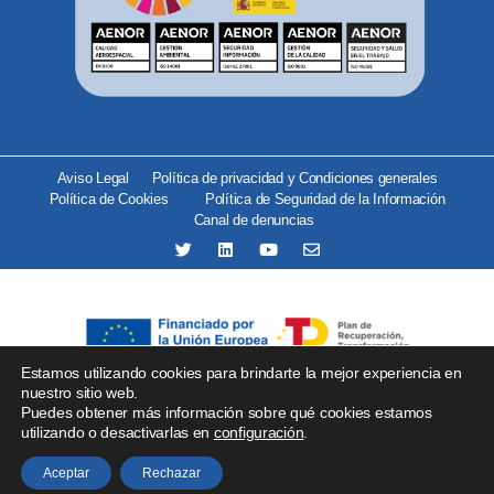
Aviso Legal
Política de privacidad y Condiciones generales
Política de Cookies
Política de Seguridad de la Información
Canal de denuncias
Estamos utilizando cookies para brindarte la mejor experiencia en
Se ha recibido un incentivo del organismo Red.es por importe
nuestro sitio web.
Puedes obtener más información sobre qué cookies estamos
de 25.000 € financiado por la Unión Europea –
utilizando o desactivarlas en
configuración
.
NextGenerationEU para proyectos de implantación de
soluciones tecnológicas.
Aceptar
Rechazar