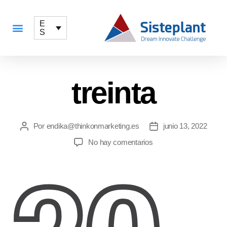
E
S
QUÉ OFRECEMOS
treinta
Por
endika@thinkonmarketing.es
junio 13, 2022
No hay comentarios