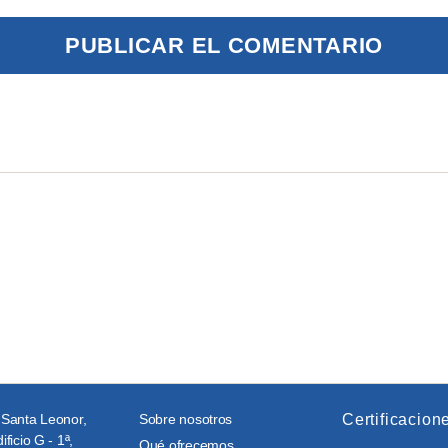
 Santa Leonor,
Sobre nosotros
Certificacion
ificio G - 1ª,
Qué ofrecemos