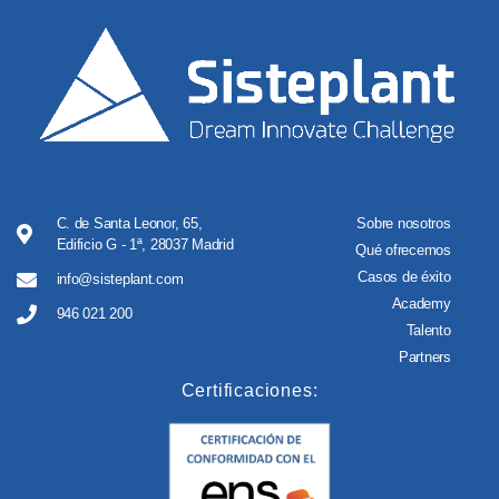
C. de Santa Leonor, 65,
Sobre nosotros
Edificio G - 1ª, 28037 Madrid
Qué ofrecemos
Casos de éxito
info@sisteplant.com
Academy
946 021 200
Talento
Partners
Certificaciones: