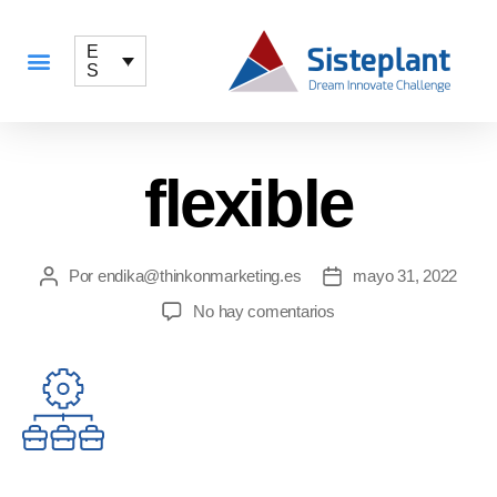
E
S
QUÉ OFRECEMOS
flexible
Por
endika@thinkonmarketing.es
mayo 31, 2022
No hay comentarios