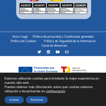
Aviso Legal
Política de privacidad y Condiciones generales
Política de Cookies
Política de Seguridad de la Información
Canal de denuncias
Estamos utilizando cookies para brindarte la mejor experiencia en
Se ha recibido un incentivo del organismo Red.es por importe
nuestro sitio web.
Puedes obtener más información sobre qué cookies estamos
de 25.000 € financiado por la Unión Europea –
utilizando o desactivarlas en
configuración
.
NextGenerationEU para proyectos de implantación de
soluciones tecnológicas.
Aceptar
Rechazar