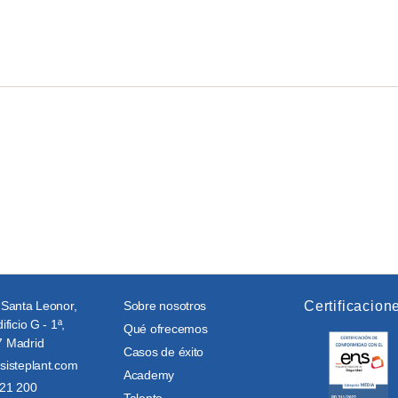
 Santa Leonor,
Sobre nosotros
Certificacion
ificio G - 1ª,
Qué ofrecemos
 Madrid
Casos de éxito
sisteplant.com
Academy
21 200