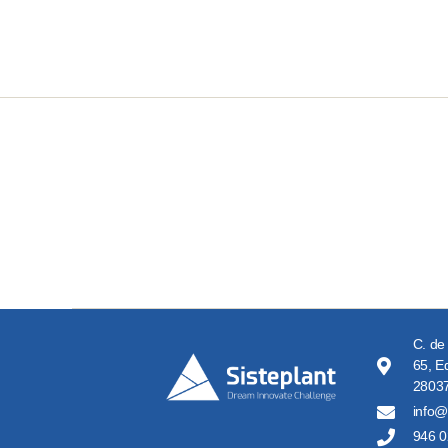
C. de
65, Ed
28037
info@
946 0