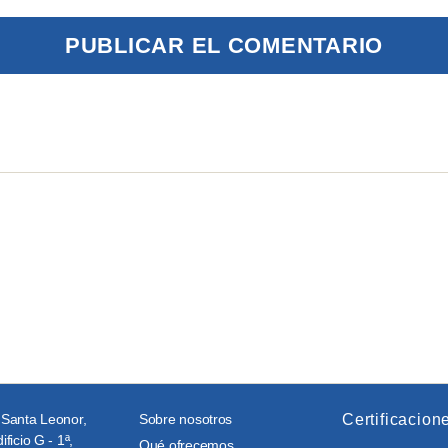
 Santa Leonor,
Sobre nosotros
Certificacion
ificio G - 1ª,
Qué ofrecemos