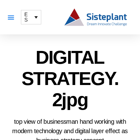
E
S
QUÉ OFRECEMOS
DIGITAL
STRATEGY.
2jpg
top view of businessman hand working with
modern technology and digital layer effect as