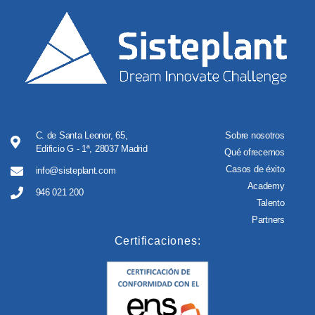
C. de Santa Leonor, 65,
Sobre nosotros
Edificio G - 1ª, 28037 Madrid
Qué ofrecemos
Casos de éxito
info@sisteplant.com
Academy
946 021 200
Talento
Partners
Certificaciones: