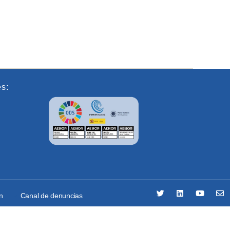
es:
ón
Canal de denuncias