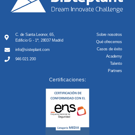
C. de Santa Leonor, 65,
Sobre nosotros
Edificio G - 1ª, 28037 Madrid
Qué ofrecemos
Casos de éxito
info@sisteplant.com
Academy
946 021 200
Talento
Partners
Certificaciones: