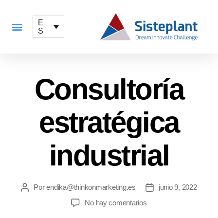
E
S
QUÉ OFRECEMOS
Consultoría
estratégica
industrial
Por
endika@thinkonmarketing.es
junio 9, 2022
No hay comentarios