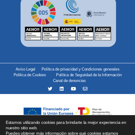
Aviso Legal
Política de privacidad y Condiciones generales
Política de Cookies
Política de Seguridad de la Información
Canal de denuncias
Estamos utilizando cookies para brindarte la mejor experiencia en
Se ha recibido un incentivo del organismo Red.es por importe
nuestro sitio web.
Puedes obtener más información sobre qué cookies estamos
de 25.000 € financiado por la Unión Europea –