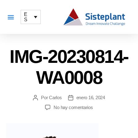
E
S
QUÉ OFRECEMOS
IMG-20230814-
WA0008
Por
Carlos
enero 16, 2024
No hay comentarios