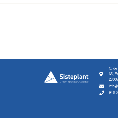
C. de
65, Ed
28037
info@
946 0