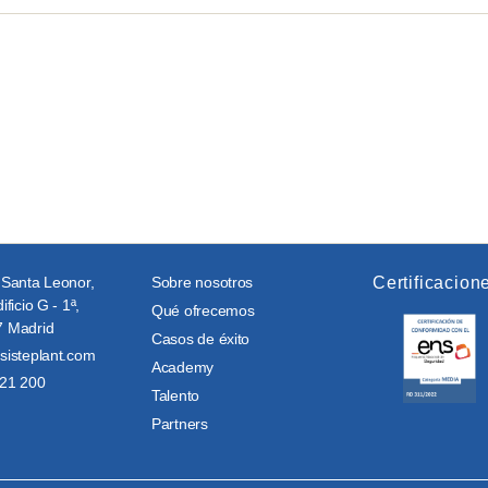
 Santa Leonor,
Sobre nosotros
Certificacion
ificio G - 1ª,
Qué ofrecemos
 Madrid
Casos de éxito
sisteplant.com
Academy
21 200
Talento
Partners