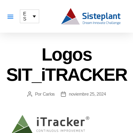
E
S
QUÉ OFRECEMOS
Logos
SIT_iTRACKER
Por
Carlos
noviembre 25, 2024