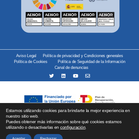
Aviso Legal
Política de privacidad y Condiciones generales
Política de Cookies
Política de Seguridad de la Información
Canal de denuncias
Estamos utilizando cookies para brindarte la mejor experiencia en
Se ha recibido un incentivo del organismo Red.es por importe
nuestro sitio web.
Puedes obtener más información sobre qué cookies estamos
de 25.000 € financiado por la Unión Europea –
utilizando o desactivarlas en
configuración
.
NextGenerationEU para proyectos de implantación de
soluciones tecnológicas.
Aceptar
Rechazar