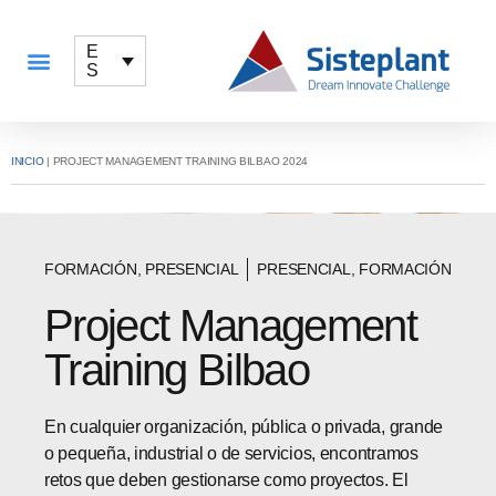
E
S
QUÉ OFRECEMOS
INICIO
|
PROJECT MANAGEMENT TRAINING BILBAO 2024
FORMACIÓN
,
PRESENCIAL
PRESENCIAL, FORMACIÓN
Project Management
Training Bilbao
En cualquier organización, pública o privada, grande
o pequeña, industrial o de servicios, encontramos
retos que deben gestionarse como proyectos. El