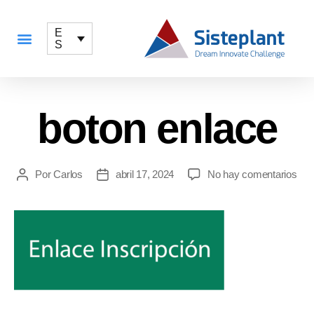
E
S
QUÉ OFRECEMOS
boton enlace
Por
Carlos
abril 17, 2024
No hay comentarios