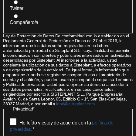
Twitter
Compañero/a
Ley de Protección de Datos De conformidad con lo establecido en el
Reglamento General de Protección de Datos de 27 abril 2016, le
informamos que los datos serán registrados en un fichero
automatizado propiedad de Sisteplant S.L., cuya finalidad es permitir
la comunicación con clientes y potenciales interesados en actividades
desarrolladas por Sisteplant. Al inscribirse a la actividad, usted
consiente la utilización de sus datos a Sisteplant, a efectos operativos
y de organización de la actividad. De igual forma, la información que
proporcione cuando se registre se compartirá con el propietario de
cuenta y el anfitrión, y pueden usarla y compartirla según su Términos
y Política de privacidad Usted podrá ejercer su derecho a acceder a
sus datos personales, rectificarlos o, en su caso cancelarlos,
dirigiéndose por escrito a SISTEPLANT S.L., Parque Empresarial
Avalon, C. de Santa Leonor, 65, Edificio G - 1ª, San Blas-Canillejas,
28037 Madrid, o por email a
lopd@sisteplant.com
.
Privacidad
*
He leído y estoy de acuerdo con la
política de
privacidad
.
*