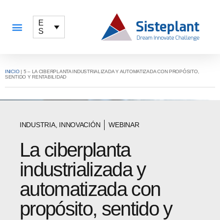
E
S
QUÉ OFRECEMOS
INICIO
|
5 – LA CIBERPLANTA INDUSTRIALIZADA Y AUTOMATIZADA CON PROPÓSITO,
SENTIDO Y RENTABILIDAD
INDUSTRIA
,
INNOVACIÓN
WEBINAR
La ciberplanta
industrializada y
automatizada con
propósito, sentido y