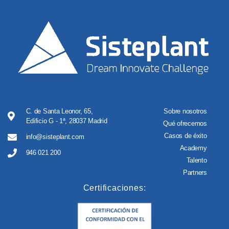
C. de Santa Leonor, 65,
Sobre nosotros
Edificio G - 1ª, 28037 Madrid
Qué ofrecemos
Casos de éxito
info@sisteplant.com
Academy
946 021 200
Talento
Partners
Certificaciones: