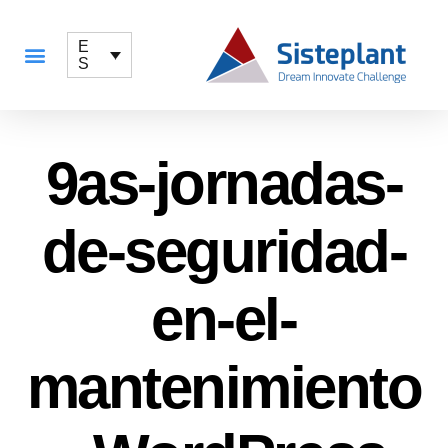
E
S
QUÉ OFRECEMOS
9as-jornadas-
de-seguridad-
en-el-
mantenimiento