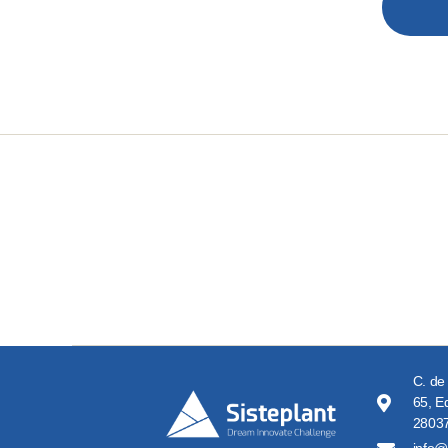
C. de
65, Ed
28037