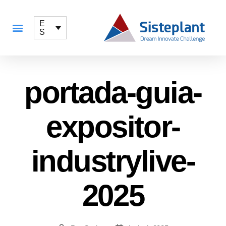
E
S
QUÉ OFRECEMOS
portada-guia-
expositor-
industrylive-
2025