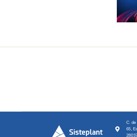
C. de
65, Ed
28037