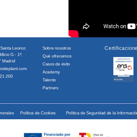
 Santa Leonor,
Sobre nosotros
Certificacion
ificio G - 1ª,
Qué ofrecemos
 Madrid
Casos de éxito
sisteplant.com
Academy
21 200
Talento
Partners
enerales
Política de Cookies
Política de Seguridad de la Informaci