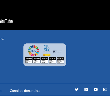
es:
ón
Canal de denuncias