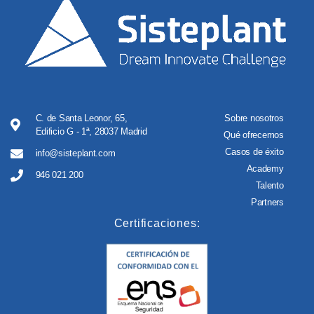
C. de Santa Leonor, 65,
Sobre nosotros
Edificio G - 1ª, 28037 Madrid
Qué ofrecemos
Casos de éxito
info@sisteplant.com
Academy
946 021 200
Talento
Partners
Certificaciones: