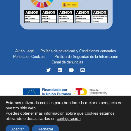
Aviso Legal
Política de privacidad y Condiciones generales
Política de Cookies
Política de Seguridad de la Información
Canal de denuncias
Estamos utilizando cookies para brindarte la mejor experiencia en
Se ha recibido un incentivo del organismo Red.es por importe
nuestro sitio web.
Puedes obtener más información sobre qué cookies estamos
de 25.000 € financiado por la Unión Europea –
utilizando o desactivarlas en
configuración
.
NextGenerationEU para proyectos de implantación de
soluciones tecnológicas.
Aceptar
Rechazar