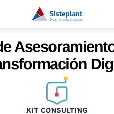
 de Asesoramiento
ansformación Digi