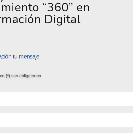
miento “360” en
rmación Digital
ación tu mensaje
sco
(*)
son obligatorios.