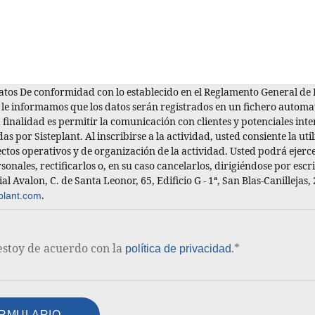
atos De conformidad con lo establecido en el Reglamento General de 
, le informamos que los datos serán registrados en un fichero autom
a finalidad es permitir la comunicación con clientes y potenciales int
s por Sisteplant. Al inscribirse a la actividad, usted consiente la uti
fectos operativos y de organización de la actividad. Usted podrá ejerc
sonales, rectificarlos o, en su caso cancelarlos, dirigiéndose por es
l Avalon, C. de Santa Leonor, 65, Edificio G - 1ª, San Blas-Canillejas
plant.com
.
estoy de acuerdo con la
.
*
política de privacidad