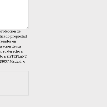
Protección de
atizado propiedad
eresados en
lización de sus
er su derecho a
crito a SISTEPLANT
, 28037 Madrid, o