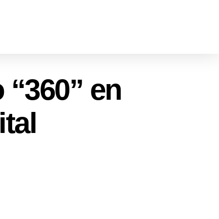
 “360” en
tal