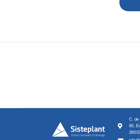
C. de
65, Ed
28037