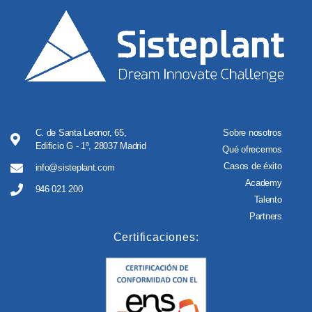
C. de Santa Leonor, 65,
Sobre nosotros
Edificio G - 1ª, 28037 Madrid
Qué ofrecemos
Casos de éxito
info@sisteplant.com
Academy
946 021 200
Talento
Partners
Certificaciones: