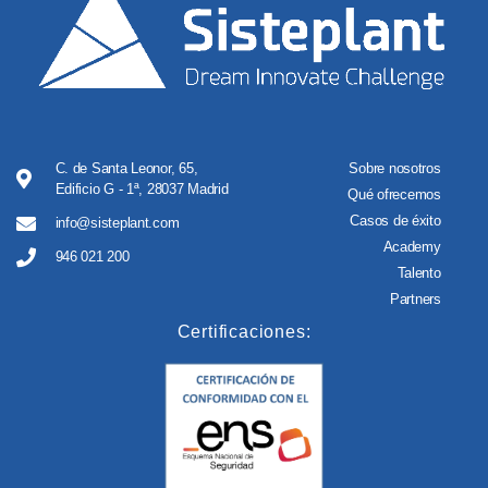
C. de Santa Leonor, 65,
Sobre nosotros
Edificio G - 1ª, 28037 Madrid
Qué ofrecemos
Casos de éxito
info@sisteplant.com
Academy
946 021 200
Talento
Partners
Certificaciones: