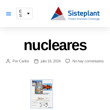
E
S
QUÉ OFRECEMOS
nucleares
Por
Carlos
julio 16, 2024
No hay comentarios