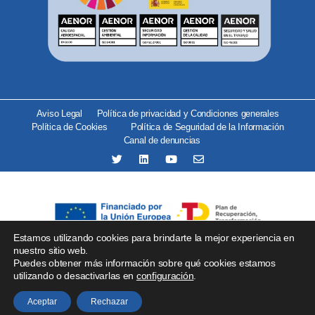
Aviso Legal
Política de privacidad y Condiciones generales
Política de Cookies
Política de Seguridad de la Información
Canal de denuncias
Estamos utilizando cookies para brindarte la mejor experiencia en
Se ha recibido un incentivo del organismo Red.es por importe
nuestro sitio web.
Puedes obtener más información sobre qué cookies estamos
de 25.000 € financiado por la Unión Europea –
utilizando o desactivarlas en
configuración
.
NextGenerationEU para proyectos de implantación de
soluciones tecnológicas.
Aceptar
Rechazar