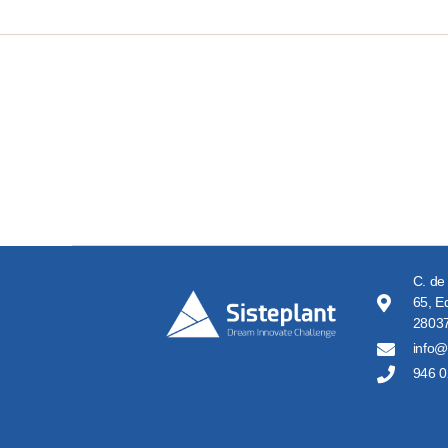
C. de
65, Ed
28037
info@
946 0