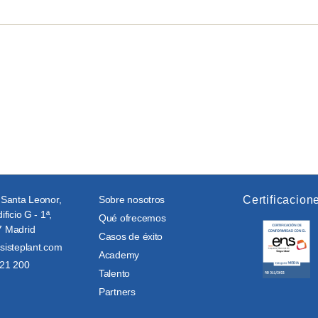
 Santa Leonor,
Sobre nosotros
Certificacion
ificio G - 1ª,
Qué ofrecemos
 Madrid
Casos de éxito
sisteplant.com
Academy
21 200
Talento
Partners