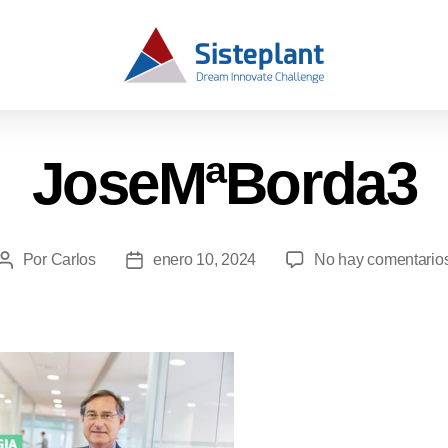
JoseMªBorda3
Por
Carlos
enero 10, 2024
No hay comentario